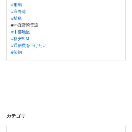
#那覇
#宜野湾
#離島
#㈱宜野湾電設
#中部地区
#格安SIM
#通信費を下げたい
#節約
カテゴリ