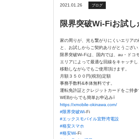
2021.01.26
ブログ
限界突破Wi-Fiお試
家の周りが、光も繋がりにくいエリアの
と、お試しからご契約ありがとうござい
限界突破Wi-Fiは、国内では、au・ドコモ
エリアによって最適な回線をキャッチし
移動しながらでもご使用頂けます。
月額３５００円(税別)定額
事務手数料&本体無料です。
運転免許証とクレジットカードをご持参
WEBからでも簡単お申込み⇩
https://xmobile-okinawa.com/
#限界突破Wi
-Fi
#エックスモバイル宜野湾電設
#格安スマホ
#格安Wi
-Fi