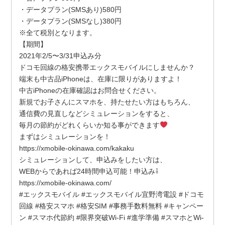
・データプラン(SMSあり)580円
・データプラン(SMSなし)380円
※全て税別となります。
【期間】
2021年2/5〜3/31
申込み分
ドコモ回線の格安携帯エックスモバイルにしませんか？
端末も中古品iPhoneは、在庫に限りがありますよ！
中古iPhoneの在庫確認はお問合せください。
新規でお子さんにスマホを、持たせたい方はもちろん、
通信費の見直しなどシミュレーションをすると、
毎月の節約がどれくらいか知る事ができます
まずはシミュレーションを！
https://xmobile-okinawa.com/kakaku
シミュレーションして、申込みをしたい方は、
WEBからであれば24時間申込可能！申込み⇩
https://xmobile-okinawa.com/
#エックスモバイル
#エックスモバイル宜野湾電設
#ドコモ
回線
#格安スマホ
#格安SIM
#事務手数料無料
#キャンペー
ン
#スマホ代節約
#限界突破Wi
-Fi
#進学準備
#スマホとWi
-