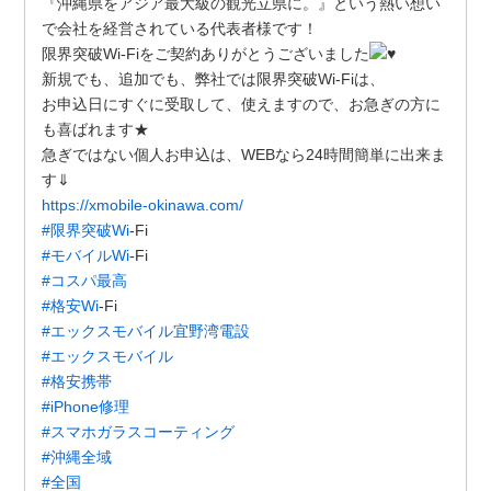
『沖縄県をアジア最大級の観光立県に。』という熱い想い
で会社を経営されている代表者様です！
限界突破Wi-Fiをご契約ありがとうございました
新規でも、追加でも、弊社では限界突破Wi-Fiは、
お申込日にすぐに受取して、使えますので、お急ぎの方に
も喜ばれます★
急ぎではない個人お申込は、WEBなら24時間簡単に出来ま
す⇓
https://xmobile-okinawa.com/
#限界突破Wi
-Fi
#モバイルWi
-Fi
#コスパ最高
#格安Wi
-Fi
#エックスモバイル宜野湾電設
#エックスモバイル
#格安携帯
#iPhone修理
#スマホガラスコーティング
#沖縄全域
#全国