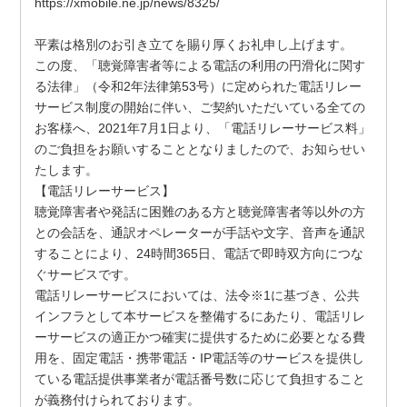
https://xmobile.ne.jp/news/8325/
平素は格別のお引き立てを賜り厚くお礼申し上げます。
この度、「聴覚障害者等による電話の利用の円滑化に関す
る法律」（令和2年法律第53号）に定められた電話リレー
サービス制度の開始に伴い、ご契約いただいている全ての
お客様へ、2021年7月1日より、「電話リレーサービス料」
のご負担をお願いすることとなりましたので、お知らせい
たします。
【電話リレーサービス】
聴覚障害者や発話に困難のある方と聴覚障害者等以外の方
との会話を、通訳オペレーターが手話や文字、音声を通訳
することにより、24時間365日、電話で即時双方向につな
ぐサービスです。
電話リレーサービスにおいては、法令※1に基づき、公共
インフラとして本サービスを整備するにあたり、電話リレ
ーサービスの適正かつ確実に提供するために必要となる費
用を、固定電話・携帯電話・IP電話等のサービスを提供し
ている電話提供事業者が電話番号数に応じて負担すること
が義務付けられております。